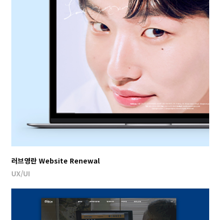
러브영란 Website Renewal
UX/UI