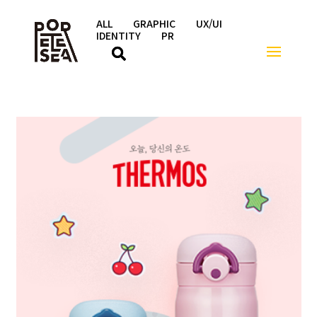
ALL
GRAPHIC
UX/UI
IDENTITY
PR
해외 기업