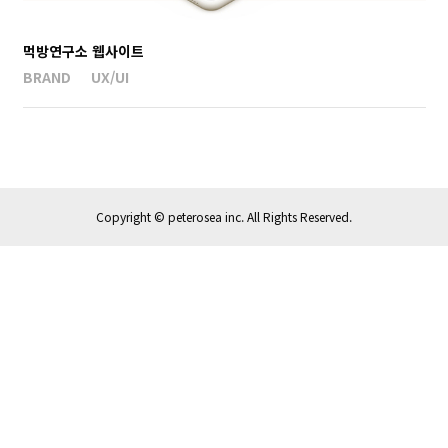
먹방연구소 웹사이트
BRAND
UX/UI
Copyright ©
peterosea inc. All Rights Reserved.