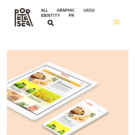
ALL
GRAPHIC
UX/UI
IDENTITY
PR
별점 평가