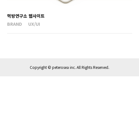
먹방연구소 웹사이트
BRAND
UX/UI
Copyright ©
peterosea inc. All Rights Reserved.