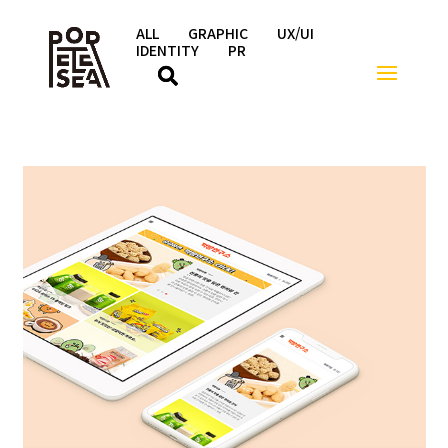
ALL
GRAPHIC
UX/UI
IDENTITY
PR
커뮤니티