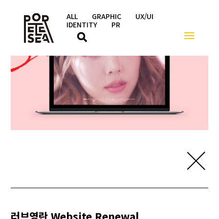
ALL
GRAPHIC
UX/UI
IDENTITY
PR
러브영란 Website Renewal