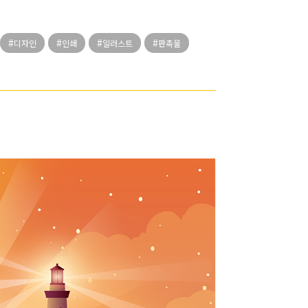
디자인
인쇄
일러스트
판촉물