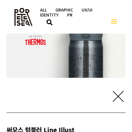
ALL
GRAPHIC
UX/UI
IDENTITY
PR
써모스 텀블러 Line Illust