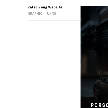
vatech eng Website
GRAPHIC
UX/UI