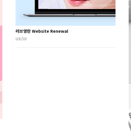
러브영란 Website Renewal
UX/UI