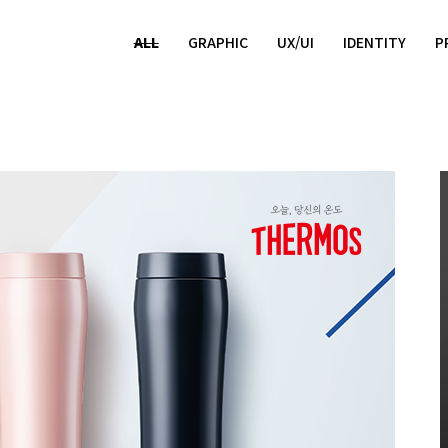
ALL
GRAPHIC
UX/UI
IDENTITY
P